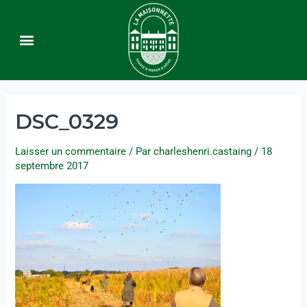
Le domaine
La chasse
Chambres d’hôtes
Contact & Accès
DSC_0329
Laisser un commentaire
/ Par
charleshenri.castaing
/
18
septembre 2017