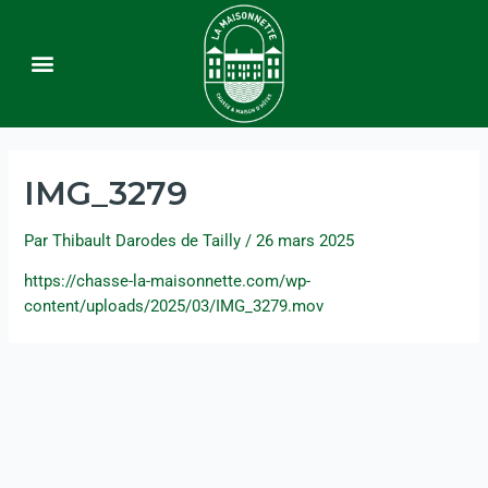
Le domaine
La chasse
Chambres d’hôtes
Contact & Accès
IMG_3279
Par
Thibault Darodes de Tailly
/
26 mars 2025
https://chasse-la-maisonnette.com/wp-
content/uploads/2025/03/IMG_3279.mov