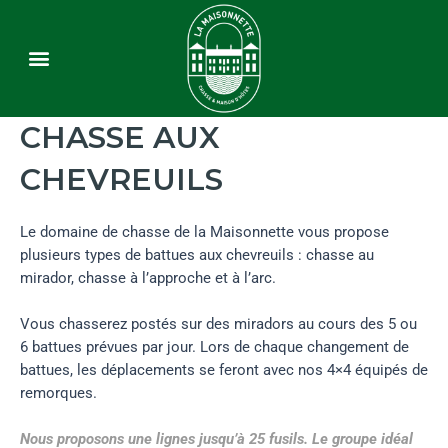
Le domaine
La chasse
Chambres d’hôtes
Contact & Accès
CHASSE AUX
CHEVREUILS
Le domaine de chasse de la Maisonnette vous propose
plusieurs types de battues aux chevreuils : chasse au
mirador, chasse à l’approche et à l’arc.
Vous chasserez postés sur des miradors au cours des 5 ou
6 battues prévues par jour. Lors de chaque changement de
battues, les déplacements se feront avec nos 4×4 équipés de
remorques.
Nous proposons une lignes jusqu’à 25 fusils. Le groupe idéal